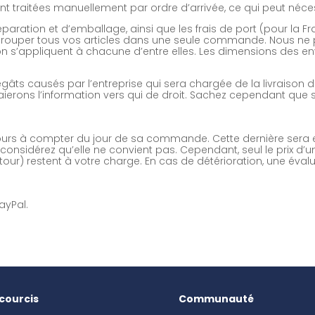
t traitées manuellement par ordre d’arrivée, ce qui peut néces
préparation et d’emballage, ainsi que les frais de port (pour la
ouper tous vos articles dans une seule commande. Nous n
on s’appliquent à chacune d’entre elles. Les dimensions des en
ts causés par l’entreprise qui sera chargée de la livraison
laierons l’information vers qui de droit. Sachez cependant que s
4 jours à compter du jour de sa commande. Cette dernière ser
nsidérez qu’elle ne convient pas. Cependant, seul le prix d’u
etour) restent à votre charge. En cas de détérioration, une évalua
ayPal.
courcis
Communauté