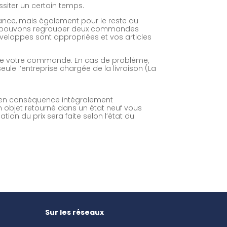
siter un certain temps.
 France, mais également pour le reste du
e pouvons regrouper deux commandes
veloppes sont appropriées et vos articles
 de votre commande. En cas de problème,
eule l’entreprise chargée de la livraison (La
a en conséquence intégralement
n objet retourné dans un état neuf vous
tion du prix sera faite selon l’état du
Sur les réseaux